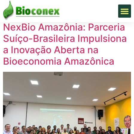
Tag:
Bioeconomia
NexBio Amazônia: Parceria
Suíço-Brasileira Impulsiona
a Inovação Aberta na
Bioeconomia Amazônica