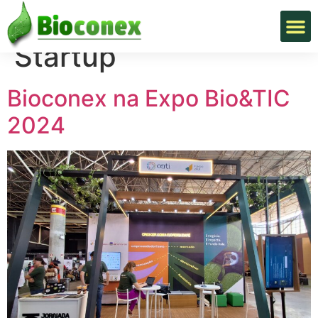
Tag:
Criando uma
Startup
Bioconex na Expo Bio&TIC
2024