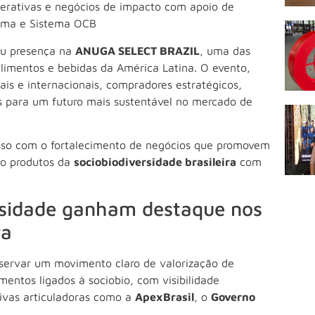
perativas e negócios de impacto com apoio de
aima e Sistema OCB
ou presença na
ANUGA SELECT BRAZIL
, uma das
alimentos e bebidas da América Latina. O evento,
ais e internacionais, compradores estratégicos,
das para um futuro mais sustentável no mercado de
sso com o fortalecimento de negócios que promovem
do produtos da
sociobiodiversidade brasileira
com
rsidade ganham destaque nos
ra
 observar um movimento claro de valorização de
entos ligados à sociobio, com visibilidade
tivas articuladoras como a
ApexBrasil
, o
Governo
.